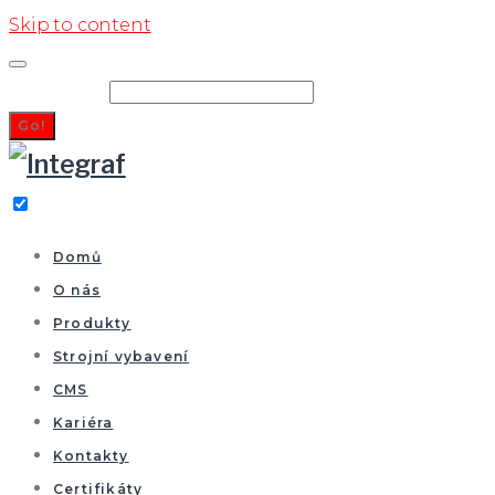
Skip to content
Search for:
Go!
Domů
O nás
Produkty
Strojní vybavení
CMS
Kariéra
Kontakty
Certifikáty