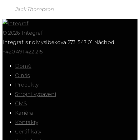
Jack Thompson
© 2026. Integraf
Integraf, s.r.o.
Myslbekova 273, 547 01 Náchod
+420 491 422 215
Domů
O nás
Produkty
Strojní vybavení
CMS
Kariéra
Kontakty
Certifikáty